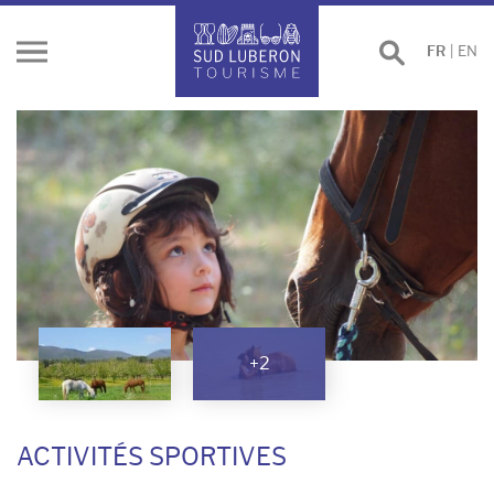
Effectuer
FR
|
EN
Ouvrir
une
le
recherche
menu
+2
ACTIVITÉS SPORTIVES