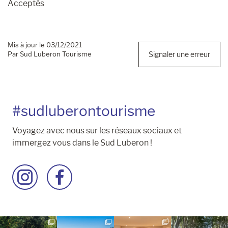
Acceptés
Mis à jour le 03/12/2021
Par Sud Luberon Tourisme
Signaler une erreur
#sudluberontourisme
Voyagez avec nous sur les réseaux sociaux et
immergez vous dans le Sud Luberon !
Accéder
Accéder
à
à
la
la
page
page
Instagram
Facebook