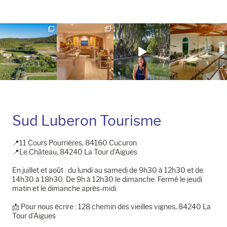
la
la
page
page
Instagram
Facebook
Sud Luberon Tourisme
📍11 Cours Pourrières, 84160 Cucuron
📍Le Château, 84240 La Tour d'Aigues
En juillet et août : du lundi au samedi de 9h30 à 12h30 et de
14h30 à 18h30. De 9h à 12h30 le dimanche. Fermé le jeudi
matin et le dimanche après-midi.
📩​ Pour nous écrire : 128 chemin des vieilles vignes, 84240 La
Tour d'Aigues