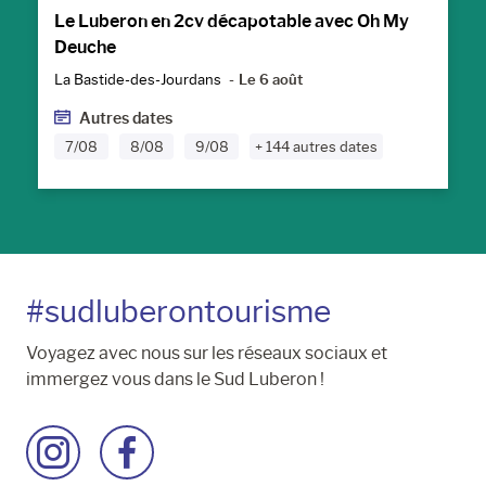
Le Luberon en 2cv décapotable avec Oh My
Deuche
La Bastide-des-Jourdans
Le 6 août
Autres dates
7/08
8/08
9/08
+ 144 autres dates
#sudluberontourisme
Voyagez avec nous sur les réseaux sociaux et
immergez vous dans le Sud Luberon !
Accéder
Accéder
à
à