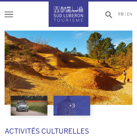
Effectuer
FR
|
EN
Ouvrir
une
le
recherche
menu
+3
ACTIVITÉS CULTURELLES