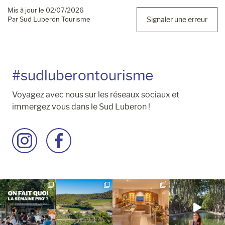
Mis à jour le 02/07/2026
Par Sud Luberon Tourisme
Signaler une erreur
#sudluberontourisme
Voyagez avec nous sur les réseaux sociaux et
immergez vous dans le Sud Luberon !
Accéder
Accéder
à
à
la
la
page
page
Instagram
Facebook