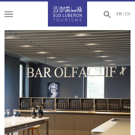
Effectuer
FR
|
EN
Ouvrir
une
le
recherche
menu